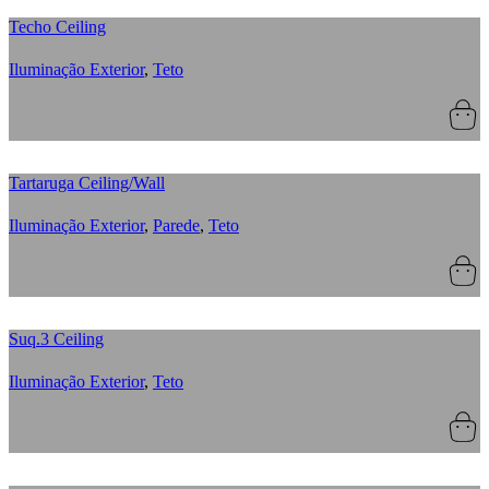
Techo Ceiling
Iluminação Exterior
,
Teto
Tartaruga Ceiling/Wall
Iluminação Exterior
,
Parede
,
Teto
Suq.3 Ceiling
Iluminação Exterior
,
Teto