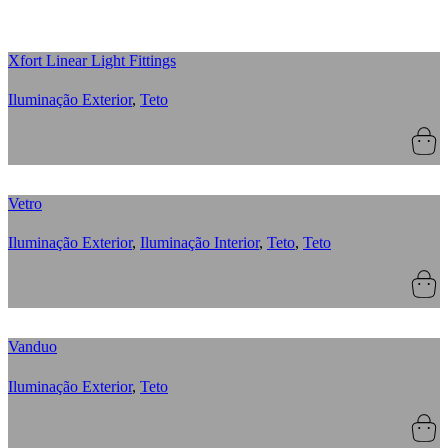
Xfort Linear Light Fittings
Iluminação Exterior
,
Teto
Vetro
Iluminação Exterior
,
Iluminação Interior
,
Teto
,
Teto
Vanduo
Iluminação Exterior
,
Teto