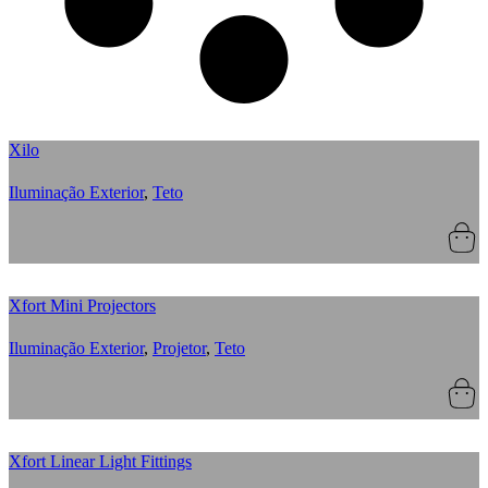
Xilo
Iluminação Exterior
,
Teto
Xfort Mini Projectors
Iluminação Exterior
,
Projetor
,
Teto
Xfort Linear Light Fittings