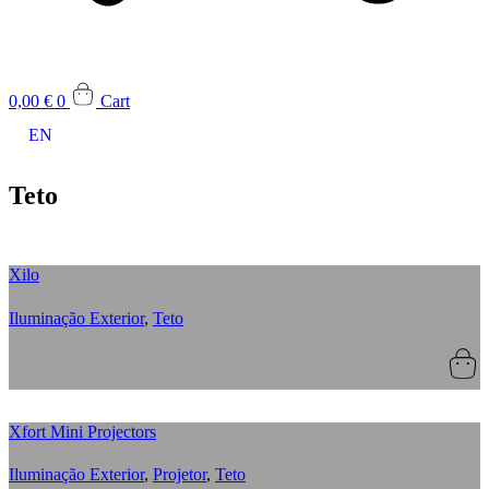
0,00
€
0
Cart
EN
Teto
Xilo
Iluminação Exterior
,
Teto
Xfort Mini Projectors
Iluminação Exterior
,
Projetor
,
Teto