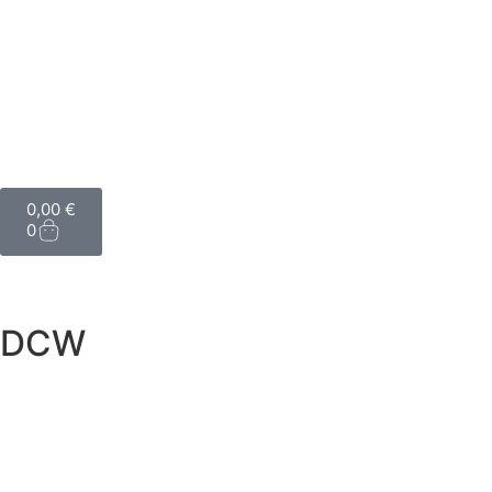
0,00
€
0
DCW