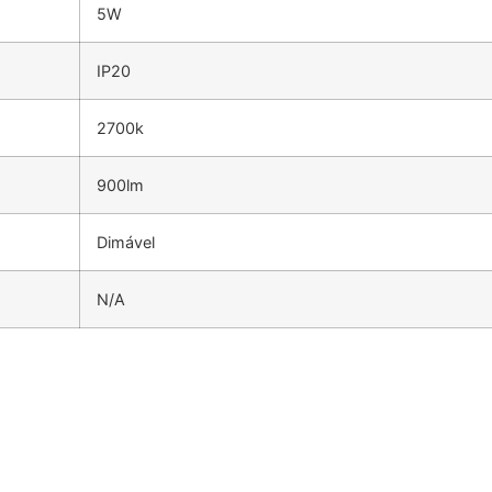
5W
IP20
2700k
900lm
Dimável
N/A