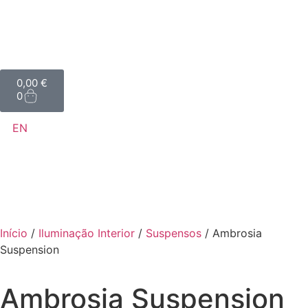
0,00
€
0
EN
Início
/
Iluminação Interior
/
Suspensos
/ Ambrosia
Suspension
Ambrosia Suspension