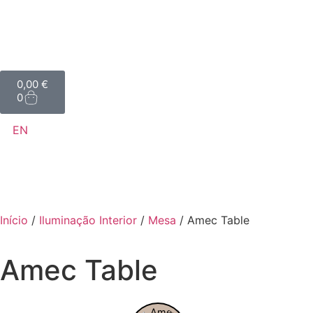
0,00
€
0
EN
Início
/
Iluminação Interior
/
Mesa
/ Amec Table
Amec Table