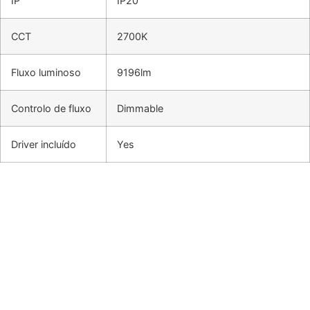
IP
IP20
CCT
2700K
Fluxo luminoso
9196lm
Controlo de fluxo
Dimmable
Driver incluído
Yes