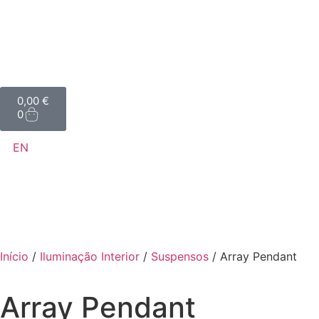
0,00
€
0
EN
Início
/
Iluminação Interior
/
Suspensos
/ Array Pendant
Array Pendant