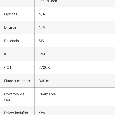
Teak/Black
Opticas
N/A
Difusor
N/A
Potência
5W
IP
IP66
CCT
2700K
Fluxo luminoso
300lm
Controlo de
Dimmable
fluxo
Driver incluído
Yes