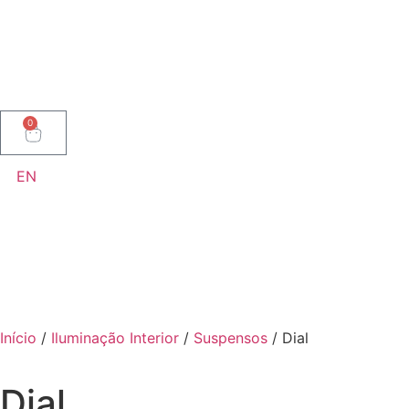
0
EN
Início
/
Iluminação Interior
/
Suspensos
/ Dial
Dial