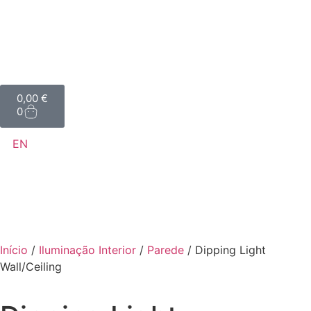
0,00
€
0
EN
Início
/
Iluminação Interior
/
Parede
/ Dipping Light
Wall/Ceiling