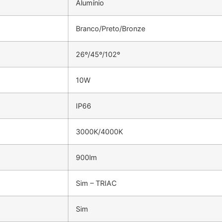
Alumínio
Branco/Preto/Bronze
26º/45º/102º
10W
IP66
3000K/4000K
900lm
Sim – TRIAC
Sim