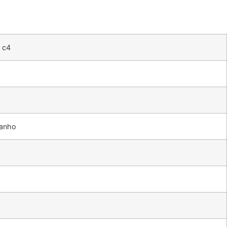
 c4
anho