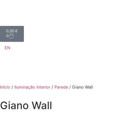
0,00
€
0
EN
Início
/
Iluminação Interior
/
Parede
/ Giano Wall
Giano Wall