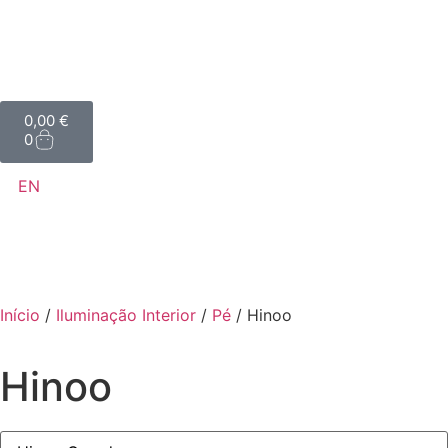
0,00
€
0
EN
Início
/
Iluminação Interior
/
Pé
/ Hinoo
Hinoo