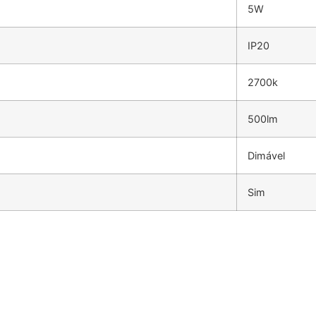
5W
IP20
2700k
500lm
Dimável
Sim