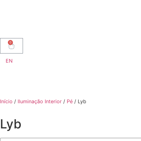
0
EN
Início
/
Iluminação Interior
/
Pé
/ Lyb
Lyb