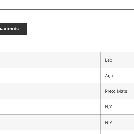
rçamento
Led
Aço
Preto Mate
N/A
N/A