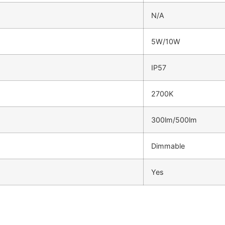
N/A
5W/10W
IP57
2700K
300lm/500lm
Dimmable
Yes