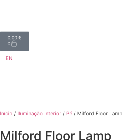
0,00
€
0
EN
Início
/
Iluminação Interior
/
Pé
/ Milford Floor Lamp
Milford Floor Lamp