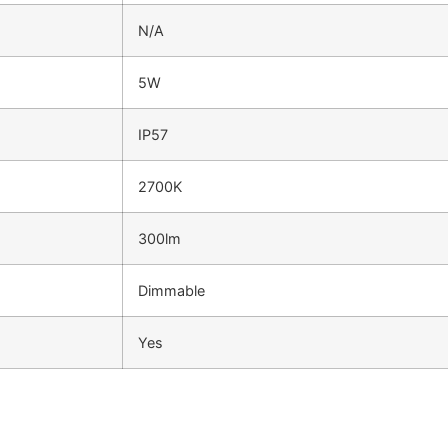
N/A
5W
IP57
2700K
300lm
Dimmable
Yes