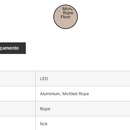
rçamento
LED
Aluminium, Mottled Rope
Rope
N/A