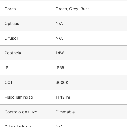
Cores
Green, Grey, Rust
Opticas
N/A
Difusor
N/A
Potência
14W
IP
IP65
CCT
3000K
Fluxo luminoso
1143 lm
Controlo de fluxo
Dimmable
Driver incluído
N/A