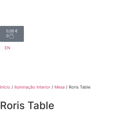
0,00
€
0
EN
Início
/
Iluminação Interior
/
Mesa
/ Roris Table
Roris Table