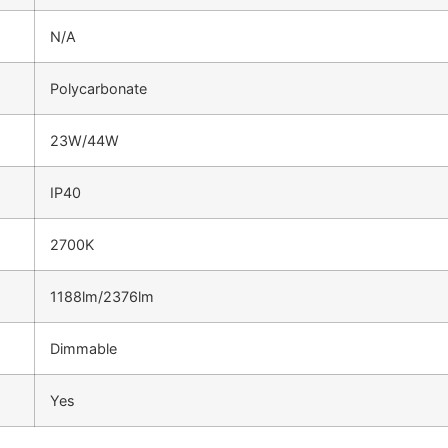
N/A
Polycarbonate
23W/44W
IP40
2700K
1188lm/2376lm
Dimmable
Yes