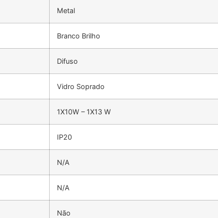
Metal
Branco Brilho
Difuso
Vidro Soprado
1X10W – 1X13 W
IP20
N/A
N/A
Não