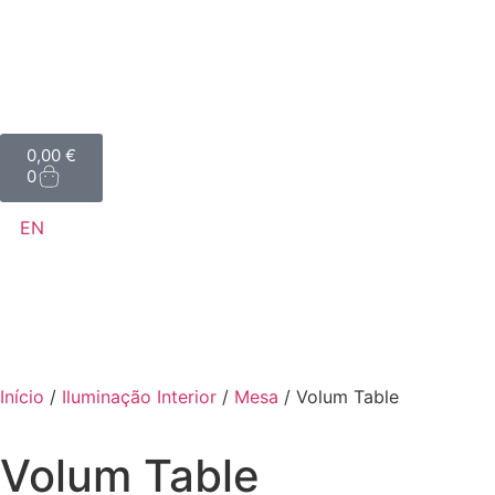
0,00
€
0
EN
Início
/
Iluminação Interior
/
Mesa
/ Volum Table
Volum Table