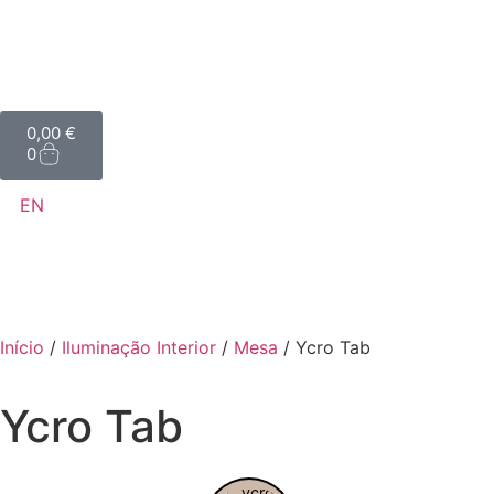
0,00
€
0
EN
Início
/
Iluminação Interior
/
Mesa
/ Ycro Tab
Ycro Tab