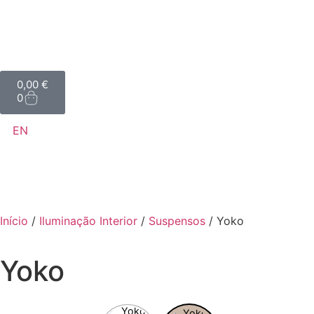
0,00
€
0
EN
Início
/
Iluminação Interior
/
Suspensos
/ Yoko
Yoko