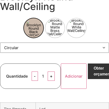
Wall/Ceiling
Obter
orçame
Quantidade
Adicionar
Tipo lâmpada
Led