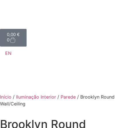
0,00
€
0
EN
Início
/
Iluminação Interior
/
Parede
/ Brooklyn Round
Wall/Ceiling
Brooklyn Round