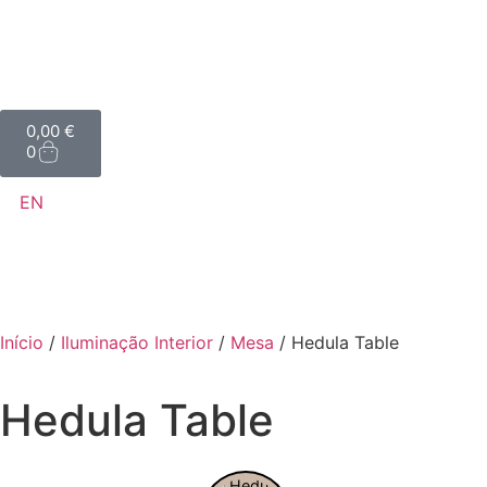
0,00
€
0
EN
Início
/
Iluminação Interior
/
Mesa
/ Hedula Table
Hedula Table