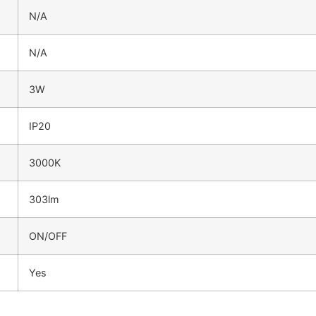
N/A
N/A
3W
IP20
3000K
303lm
ON/OFF
Yes