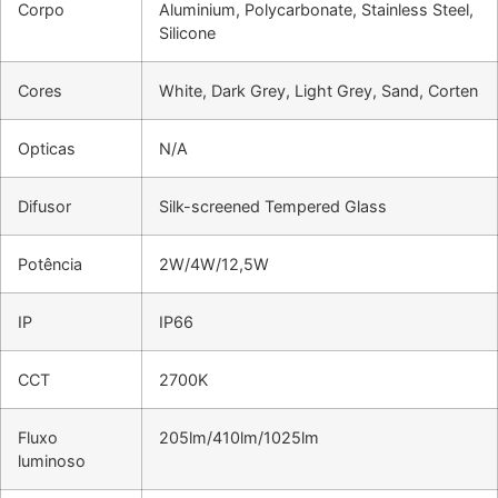
Corpo
Aluminium, Polycarbonate, Stainless Steel,
Silicone
Cores
White, Dark Grey, Light Grey, Sand, Corten
Opticas
N/A
Difusor
Silk-screened Tempered Glass
Potência
2W/4W/12,5W
IP
IP66
CCT
2700K
Fluxo
205lm/410lm/1025lm
luminoso