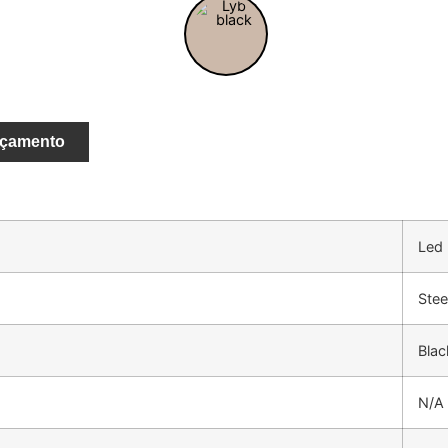
rçamento
Led
Stee
Blac
N/A