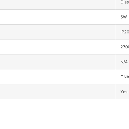
Gla
5W
IP2
270
N/A
ON/
Yes