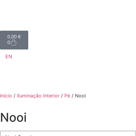
0,00
€
0
EN
Início
/
Iluminação Interior
/
Pé
/ Nooi
Nooi