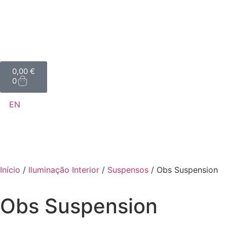
0,00
€
0
EN
Início
/
Iluminação Interior
/
Suspensos
/ Obs Suspension
Obs Suspension