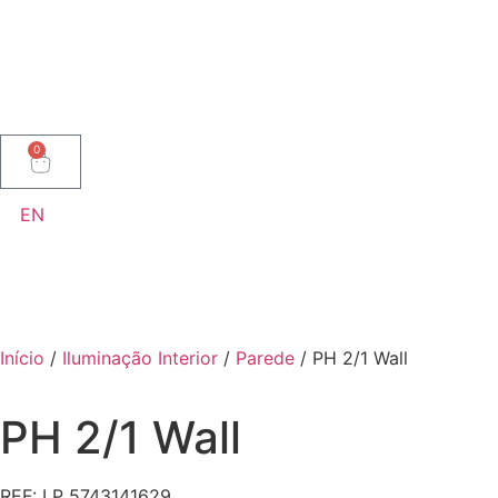
0
EN
Início
/
Iluminação Interior
/
Parede
/ PH 2/1 Wall
PH 2/1 Wall
REF: LP 5743141629