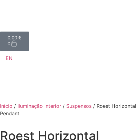
0,00
€
0
EN
Início
/
Iluminação Interior
/
Suspensos
/ Roest Horizontal
Pendant
Roest Horizontal