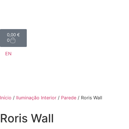
0,00
€
0
EN
Início
/
Iluminação Interior
/
Parede
/ Roris Wall
Roris Wall