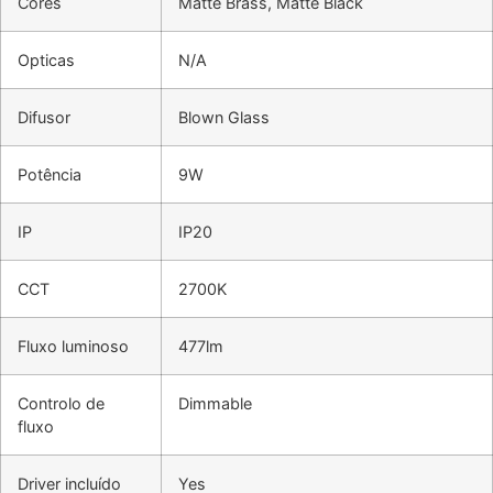
Cores
Matte Brass, Matte Black
Opticas
N/A
Difusor
Blown Glass
Potência
9W
IP
IP20
CCT
2700K
Fluxo luminoso
477lm
Controlo de
Dimmable
fluxo
Driver incluído
Yes