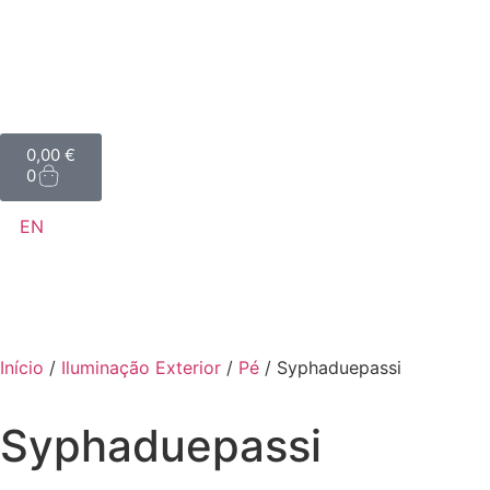
0,00
€
0
EN
Início
/
Iluminação Exterior
/
Pé
/ Syphaduepassi
Syphaduepassi