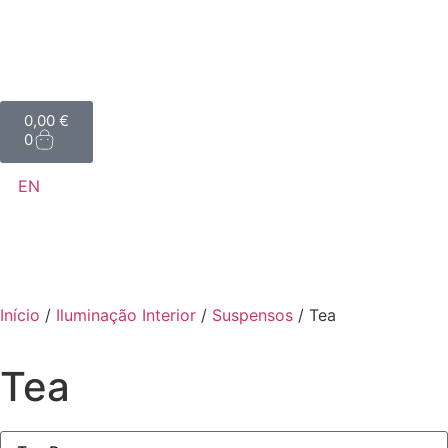
0,00
€
0
EN
Início
/
Iluminação Interior
/
Suspensos
/ Tea
Tea