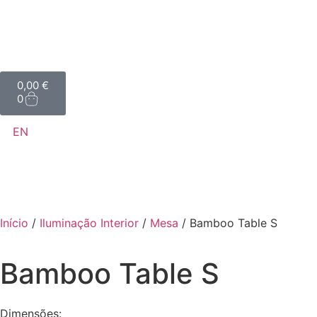
0,00
€
0
EN
Início
/
Iluminação Interior
/
Mesa
/ Bamboo Table S
Bamboo Table S
Dimensões: