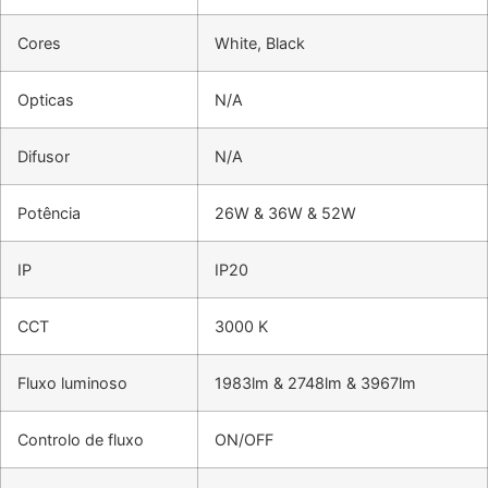
Cores
White, Black
Opticas
N/A
Difusor
N/A
Potência
26W & 36W & 52W
IP
IP20
CCT
3000 K
Fluxo luminoso
1983lm & 2748lm & 3967lm
Controlo de fluxo
ON/OFF