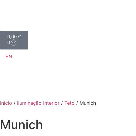
0,00
€
0
EN
Início
/
Iluminação Interior
/
Teto
/ Munich
Munich